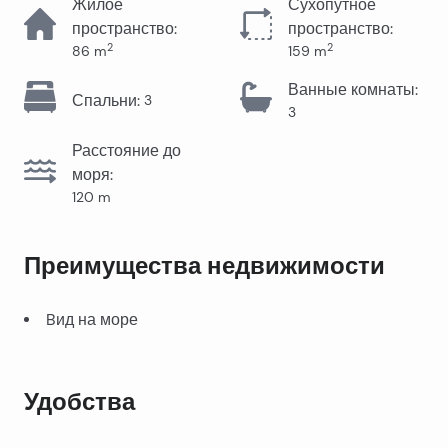
Жилое
Сухопутное
пространство
:
пространство
:
2
2
86
m
159
m
Ванные комнаты
:
Спальни
:
3
3
Расстояние до
моря
:
120
m
Преимущества недвижимости
Bид на море
Удобства