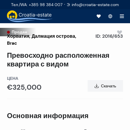
·
Тел./WA
:
+385 98 384 007
Э
:
info@croatia-estate.com
Продан
Хорватия
,
Далмация острова
,
ID:
2016/653
Brac
Превосходно расположенная
квартира с видом
ЦЕНА
€325,000
Скачать
Основная информация