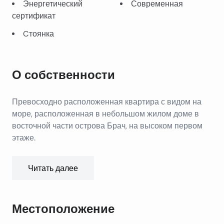
Энергетический
Современная
сертификат
Cтоянка
О собственности
Превосходно расположенная квартира с видом на
море, расположенная в небольшом жилом доме в
восточной части острова Брач, на высоком первом
этаже.
Квартира общей площадью 86 м2 состоит из трех
Читать далее
спален (главная спальня с собственной ванной
комнатой и отдельным выходом на террасу и в сад),
главной ванной комнаты, просторного коридора с
Местоположение
прихожей и кладовой, дополнительного туалета,
практичной кухни и просторной и солнечной гостиной
Квартира полностью оборудована и меблирована и