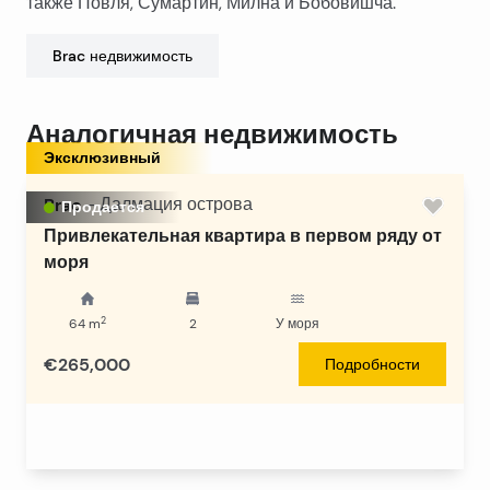
также Повля, Сумартин, Милна и Бобовишча.
Brac
недвижимость
Аналогичная недвижимость
Эксклюзивный
Brac
-
Далмация острова
Продается
Привлекательная квартира в первом ряду от
моря
2
64
m
2
У моря
€265,000
Подробности