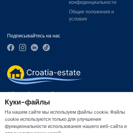
конфиденциальности
Общие положения и
условия
Подписывайтесь на нас
© Брокер-Група d.o.o. Все права защищены.
Куки-файлы
Obala kneza Branimira 1, 21000 Split
-
Phone:
+385 98 384 007
На нашем сайте мы используем файлы cookie. Файлы
Broker-grupa d.o.o. является эксклюзивным членом Forbes
Global Properties в Хорватии. Forbes® - зарегистрированный
cookie используются только для улучшения
товарный знак, используемый по лицензии.
функциональности использования нашего веб-сайта и