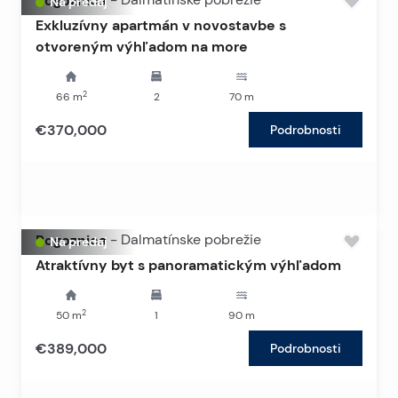
Rogoznica
Na predaj
Exkluzívny apartmán v novostavbe s
otvoreným výhľadom na more
2
66
m
2
70
m
€370,000
Podrobnosti
Rogoznica
-
Dalmatínske pobrežie
Na predaj
Atraktívny byt s panoramatickým výhľadom
2
50
m
1
90
m
€389,000
Podrobnosti