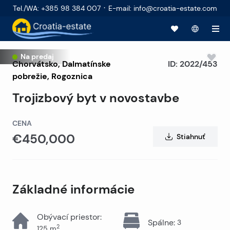
·
Tel./WA
:
+385 98 384 007
E-mail
:
info@croatia-estate.com
Na predaj
Chorvátsko
,
Dalmatínske
ID:
2022/453
pobrežie
,
Rogoznica
Trojizbový byt v novostavbe
CENA
€450,000
Stiahnuť
Základné informácie
Obývací priestor
:
Spálne
:
3
2
125
m