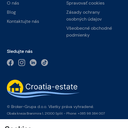
O nás
Spravovať cookies
Blog
Zásady ochrany
osobných údajov
Kontaktujte nás
Všeobecné obchodné
podmienky
Sledujte nás
© Broker-Grupa d.o.o. Všetky práva vyhradené.
Obala kneza Branimira 1, 21000 Split
-
Phone:
+385 98 384 007
Broker-grupa d.o.o. je exkluzívnym členom Forbes Global