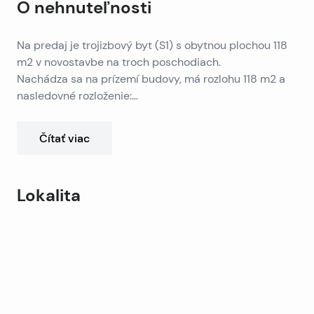
O nehnuteľnosti
Na predaj je trojizbový byt (S1) s obytnou plochou 118
m2 v novostavbe na troch poschodiach.
Nachádza sa na prízemí budovy, má rozlohu 118 m2 a
nasledovné rozloženie:
– spálňa 1 (8 m2), spálňa 2 (12 m2), spálňa 3 (12 m2)
1. poschodie budovy: nachádza sa tu aj trojizbový byt
– kúpeľňa 1 (3 m2), kúpeľňa 2 (5 m2),
(S2) s obytnou plochou 125 m2.
Čítať viac
– chodba 1 (4m2), chodba 2 (3m2),
Dispozícia bytu:
– skladovacia miestnosť (10 m2),
– spálňa 1 (8 m2), spálňa 2 (12 m2), spálňa 3 (12 m2),
– obývacia izba s jedálňou a kuchyňou (44 m2)
– kúpeľňa 1 (3 m2), kúpeľňa 2 (5 m2),
2. poschodie budovy: nachádza sa tu trojizbový byt
Lokalita
– a krytú terasu o výmere 17 m2 a záhradu.
– chodba 1 (4m2), chodba 2 (3m2),
(S3) s obytnou plochou 125 m2:
– skladovacia miestnosť (4m2), schodisko (10m2),
Dispozícia bytu:
Leaflet
|
©
OpenStreetMap
contributors
– obývacia izba s jedálňou a kuchyňou (40 m2),
– spálňa 1 (8 m2), spálňa 2 (12 m2), spálňa 3 (12 m2),
+
– a dva balkóny, prvý balkón má 17 m2 a druhý balkón
– kúpeľňa 1 (3 m2), kúpeľňa 2 (5 m2),
Súčasťou vybavenia všetkých bytov sú elektrické
−
má 7 m2.
– chodba 1 (4m2), chodba 2 (3m2),
žalúzie a podlahové kúrenie.
– skladovacia miestnosť (10 m2),
Taktiež ku všetkým apartmánom patrí jedno
– obývacia izba s jedálňou a kuchyňou (44 m2)
parkovacie miesto.