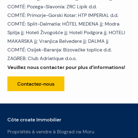
COMTÉ: Pozega-Slavonia: ZRC Lipik d.d.
COMTÉ: Primorje-Gorski Kotar: HTP IMPERIAL d.d.
COMTÉ: Split-Dalmatia: HÔTEL MEDENA jj; Modra
Spilja jj; Hoteli Živogošće jj; Hoteli Podgora jj; HOTELI
MAKARSKA jj; Vranjica Belvedere jj; DALMA jj
COMTÉ: Osijek-Baranja: Bizovačke toplice d.d.
ZAGREB: Club Adriatique d.o.o.
Veuillez nous contacter pour plus d’informations!
Contactez-nous
Côte croate Immobilier
Propriétés à vendre à Biograd na Moru