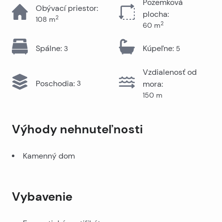
Pozemková
Obývací priestor
:
plocha
:
2
108
m
2
60
m
Spálne
:
Kúpeľne
:
3
5
Vzdialenosť od
Poschodia
:
3
mora
:
150
m
Výhody nehnuteľnosti
Kamenný dom
Vybavenie