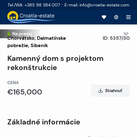
·
Tel./WA
:
+385 98 384 007
E-mail
:
info@croatia-estate.com
Na predaj
Chorvátsko
,
Dalmatínske
ID:
5357/30
pobrežie
,
Sibenik
Kamenný dom s projektom
rekonštrukcie
CENA
€165,000
Stiahnuť
Základné informácie