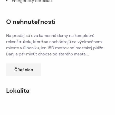
Energetický certifikát
O nehnuteľnosti
Na predaj sú dva kamenné domy na kompletnú
rekonštrukciu, ktoré sa nachádzajú na výnimočnom
mieste v Šibeniku, len 150 metrov od mestskej pláže
Banj a pár minút chôdze od starého mesta.
Nehnuteľnosti sa nachádzajú na konci tichej slepej
uličky, ktorá zaručuje súkromie a príjemné prostredie,
Čítať viac
a pridanou hodnotou je prístup autom a súkromné ​​
parkovisko.
Nehnuteľnosti majú rozlohu 68 m² a 52 m² a sú
Lokalita
rozmiestnené na dvoch podlažiach – prízemie a prvé
poschodie. Možno ich kúpiť spolu alebo samostatne a
Leaflet
|
©
OpenStreetMap
contributors
ich poloha ponúka množstvo možností dizajnu vrátane
+
zlúčenia do jednej priestrannej bytovej jednotky.